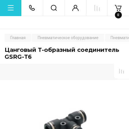
0
Главная
Пневматическое оборудование
Пневмати
Цанговый Т-образный соединитель
GSRG-Т6