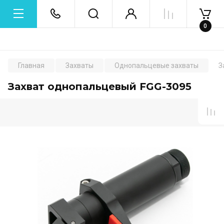
0
Главная
Захваты
Однопальцевые захваты
З
Захват однопальцевый FGG-3095